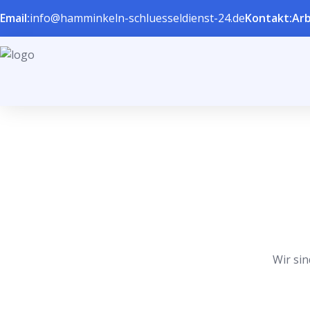
Email:
info@hamminkeln-schluesseldienst-24.de
Kontakt:
Arb
Wir sin